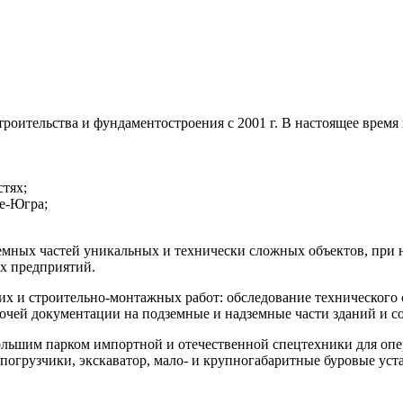
ительства и фундаментостроения с 2001 г. В настоящее время 
стях;
е-Югра;
емных частей уникальных и технически сложных объектов, при н
х предприятий.
х и строительно-монтажных работ: обследование технического 
бочей документации на подземные и надземные части зданий и с
большим парком импортной и отечественной спецтехники для оп
, погрузчики, экскаватор, мало- и крупногабаритные буровые ус