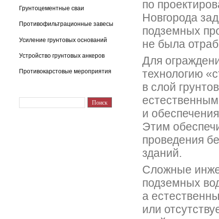
по проектиров
Грунтоцементные сваи
Новгорода зад
Противофильтрационные завесы
подземных пр
Усиление грунтовых оснований
не была отраб
Устройство грунтовых анкеров
Для огражден
технологию «с
Противокарстовые мероприятия
в слой грунто
естественным
и обеспечения
Этим обеспечи
проведения бе
зданий.
Сложные инжен
подземных вод
а естественны
или отсутству