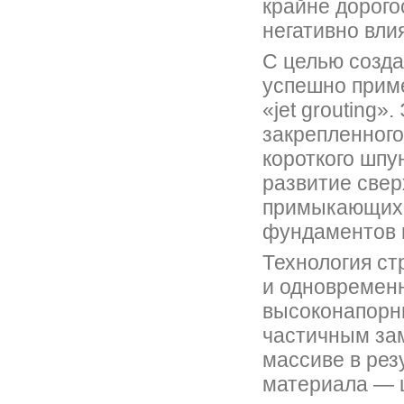
крайне дорог
негативно вл
С целью созда
успешно приме
«jet grouting»
закрепленного
короткого шпу
развитие све
примыкающих 
фундаментов п
Технология ст
и одновремен
высоконапорны
частичным за
массиве в рез
материала — 